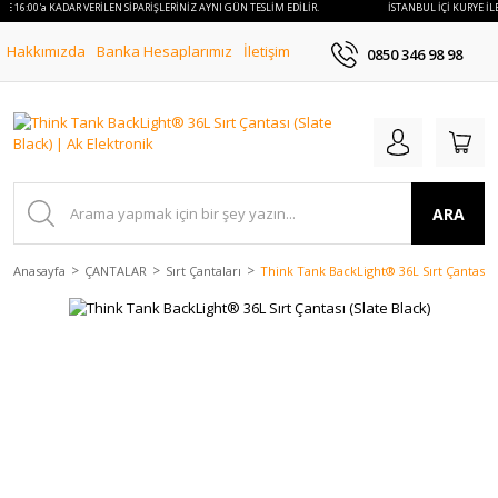
LE 16:00'a KADAR VERİLEN SİPARİŞLERİNİZ AYNI GÜN TESLİM EDİLİR.
İSTANBUL İÇİ KURYE İLE
Hakkımızda
Banka Hesaplarımız
İletişim
0850 346 98 98
ARA
Anasayfa
ÇANTALAR
Sırt Çantaları
Think Tank BackLight® 36L Sırt Çantası (S