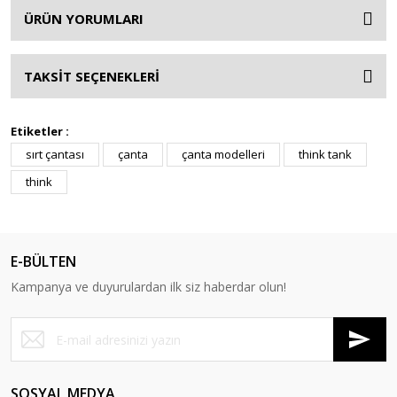
ÜRÜN YORUMLARI
TAKSİT SEÇENEKLERİ
Etiketler :
sırt çantası
çanta
çanta modelleri
think tank
think
E-BÜLTEN
Kampanya ve duyurulardan ilk siz haberdar olun!
SOSYAL MEDYA