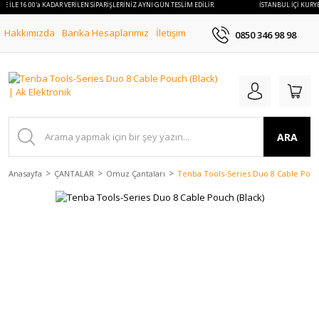
YE İLE 16:00'a KADAR VERİLEN SİPARİŞLERİNİZ AYNI GÜN TESLİM EDİLİR.
İSTANBUL İÇİ KURYE
Hakkımızda
Banka Hesaplarımız
İletişim
0850 346 98 98
ARA
Anasayfa
ÇANTALAR
Omuz Çantaları
Tenba Tools-Series Duo 8 Cable Pouc