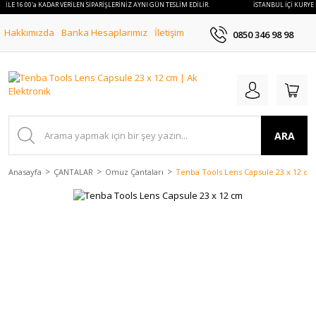
E İLE 16:00'a KADAR VERİLEN SİPARİŞLERİNİZ AYNI GÜN TESLİM EDİLİR.
İSTANBUL İÇİ KURYE 
Hakkımızda
Banka Hesaplarımız
İletişim
0850 346 98 98
ARA
Anasayfa
ÇANTALAR
Omuz Çantaları
Tenba Tools Lens Capsule 23 x 12 cm