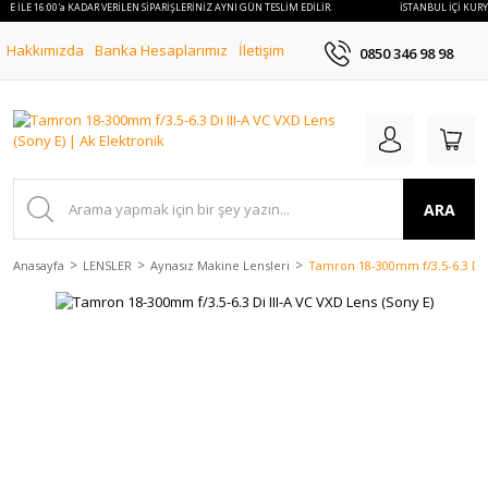
YE İLE 16:00'a KADAR VERİLEN SİPARİŞLERİNİZ AYNI GÜN TESLİM EDİLİR.
İSTANBUL İÇİ KURYE
Hakkımızda
Banka Hesaplarımız
İletişim
0850 346 98 98
ARA
Anasayfa
LENSLER
Aynasız Makine Lensleri
Tamron 18-300mm f/3.5-6.3 Di I