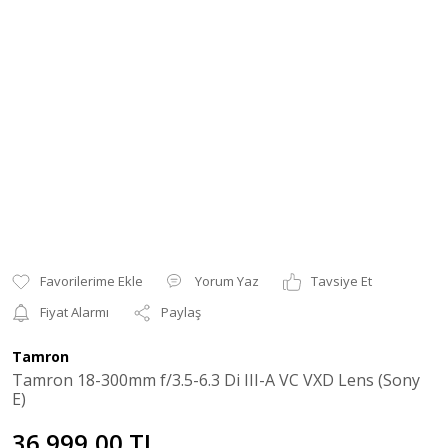
Yorum Yaz
Tavsiye Et
Fiyat Alarmı
Paylaş
Tamron
Tamron 18-300mm f/3.5-6.3 Di III-A VC VXD Lens (Sony
E)
36.999,00 TL