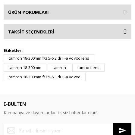
ÜRÜN YORUMLARI
TAKSİT SEÇENEKLERİ
Etiketler :
tamron 18-300mm f/3.5-6.3 di ııı-a vc vxd lens
tamron 18-300mm
tamron
tamron lens
tamron 18-300mm f/3.5-6.3 di iii-a vc vxd
E-BÜLTEN
Kampanya ve duyurulardan ilk siz haberdar olun!