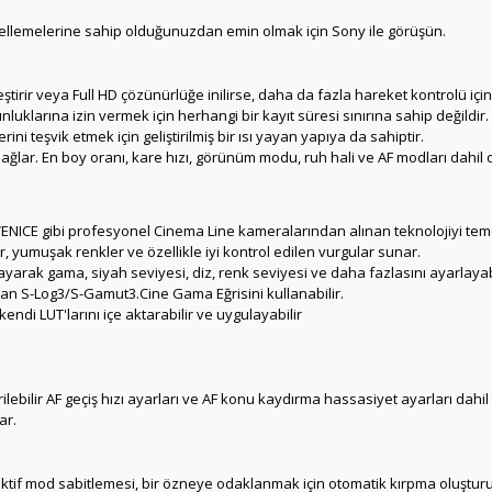
cellemelerine sahip olduğunuzdan emin olmak için Sony ile görüşün.
leştirir veya Full HD çözünürlüğe inilirse, daha da fazla hareket kontrolü için
unluklarına izin vermek için herhangi bir kayıt süresi sınırına sahip değildir.
ni teşvik etmek için geliştirilmiş bir ısı yayan yapıya da sahiptir.
sağlar.
En boy oranı, kare hızı, görünüm modu, ruh hali ve AF modları dahil
VENICE gibi profesyonel Cinema Line kameralarından alınan teknolojiyi temel 
ar, yumuşak renkler ve özellikle iyi kontrol edilen vurgular sunar.
layarak gama, siyah seviyesi, diz, renk seviyesi ve daha fazlasını ayarlayab
n S-Log3/S-Gamut3.Cine Gama Eğrisini kullanabilir.
kendi LUT'larını içe aktarabilir ve uygulayabilir
rilebilir AF geçiş hızı ayarları ve AF konu kaydırma hassasiyet ayarları dahi
ar.
aktif mod sabitlemesi, bir özneye odaklanmak için otomatik kırpma oluş