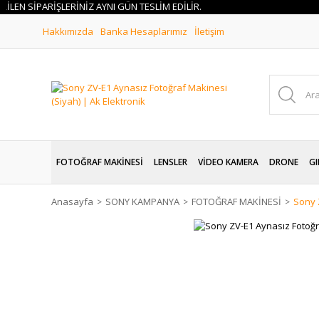
N SİPARİŞLERİNİZ AYNI GÜN TESLİM EDİLİR.
Hakkımızda
Banka Hesaplarımız
İletişim
FOTOĞRAF MAKİNESİ
LENSLER
VİDEO KAMERA
DRONE
GI
Anasayfa
SONY KAMPANYA
FOTOĞRAF MAKİNESİ
Sony 