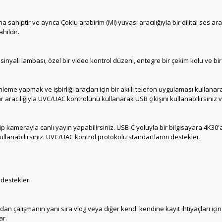
 sahiptir ve ayrıca Çoklu arabirim (MI) yuvası aracılığıyla bir dijital ses ara
hildir.
inyali lambası, özel bir video kontrol düzeni, entegre bir çekim kolu ve bi
 yapmak ve işbirliği araçları için bir akıllı telefon uygulaması kullana
yar aracılığıyla UVC/UAC kontrolünü kullanarak USB çıkışını kullanabilirsiniz
ip kamerayla canlı yayın yapabilirsiniz.
USB-C yoluyla bir bilgisayara 4K30'a
ullanabilirsiniz.
UVC/UAC kontrol protokolü standartlarını destekler.
 destekler.
rdan çalışmanın yanı sıra vlog veya diğer kendi kendine kayıt ihtiyaçları i
ar.