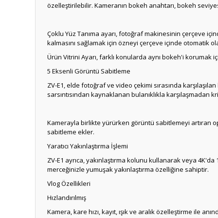
özelleştirilebilir.
Kameranın bokeh anahtarı, bokeh seviyesi
Çoklu Yüz Tanıma ayarı, fotoğraf makinesinin çerçeve için
kalmasını sağlamak için özneyi çerçeve içinde otomatik ol
Ürün Vitrini Ayarı, farklı konularda aynı bokeh'i korumak i
5 Eksenli Görüntü Sabitleme
ZV-E1, elde fotoğraf ve video çekimi sırasında karşılaşılan 
sarsıntısından kaynaklanan bulanıklıkla karşılaşmadan krit
Kamerayla birlikte yürürken görüntü sabitlemeyi artıran op
sabitleme ekler.
Yaratıcı Yakınlaştırma İşlemi
ZV-E1 ayrıca, yakınlaştırma kolunu kullanarak veya 4K'da 1
merceğinizle yumuşak yakınlaştırma özelliğine sahiptir.
Vlog Özellikleri
Hızlandırılmış
Kamera, kare hızı, kayıt, ışık ve aralık özelleştirme ile anın