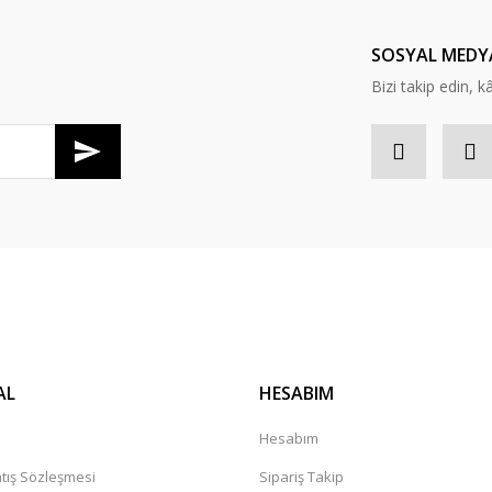
SOSYAL MEDY
Bizi takip edin, kâr
AL
HESABIM
Hesabım
tış Sözleşmesi
Sipariş Takip