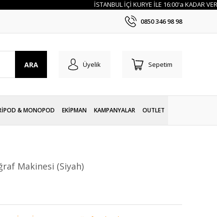
İSTANBUL İÇİ KURYE İLE 16:00'a KADAR VERİLEN 
0850 346 98 98
ARA
Üyelik
Sepetim
RİPOD & MONOPOD
EKİPMAN
KAMPANYALAR
OUTLET
raf Makinesi (Siyah)