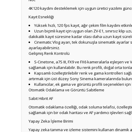
4K120 kaydını desteklemek için uygun üretici yazılımı gün
Kayıt Esnekliği
Yüksek hızlı, 120 fps kayıt, ağır çekim film kaydını etkin
Uzun biçimli kayıt için uygun olan ZV-E1, sınırsız klip uz
dakikalık kayıt süresine kadar olası daha uzun kayıt süreleri
Cinematic Vlog ayarı, tek dokunuşla sinematik ayarlar 
ayarlayabilirsiniz.
Gelişmiş Renk Kontrolü
S-Cinetone, a7S III, FX9 ve FX6 kameralarla eşleşen ve 
sağlamak için kullanılabilir.
Bu renk profili, doğal orta tonl
Kapsamlı özelleştirilebilir renk ve gama kontrolleri sağ
artırmak için üst düzey Sony Sinema kameralarında buluna
Kullanıcılar, ek gama ve görüntü profili seçenekleri için 
Otomatik Odaklama ve Görüntü Sabitleme
Sabit Hibrit AF
Otomatik odaklama özelliği, odak soluma telafisi, özelleşti
sağlamak için bir odak haritası ve AF yardımcı işlevleri sağl
Yapay Zeka İşleme Birimi
Yapay zeka tanıma ve izleme sistemini kullanan dinamik 