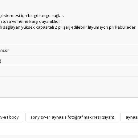
stermesi için bir gösterge sağlar.
n toza ve neme karşı dayanıklıdır
sağlayan yüksek kapasiteli Z pil şarj edilebilir lityum iyon pili kabul eder
ensör
)
zv-e1 body
sony zv-e1 aynasız fotoğraf makinesi (siyah)
aynası
Bu ürüne ilk yorumu siz yapın!
Yorum Yaz