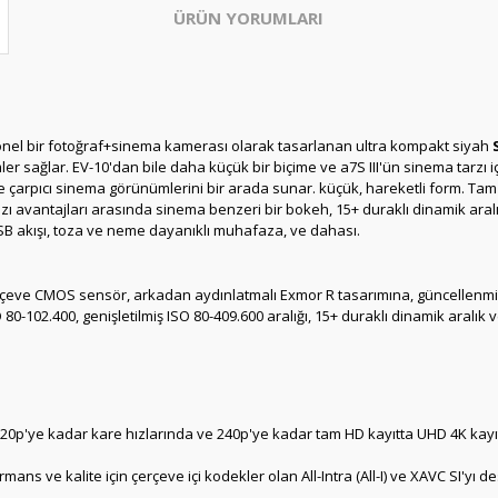
ÜRÜN YORUMLARI
esyonel bir fotoğraf+sinema kamerası olarak tasarlanan ultra kompakt siyah
ler sağlar.
EV-10'dan bile daha küçük bir biçime ve a7S III'ün sinema tarzı 
 çarpıcı sinema görünümlerini bir arada sunar. küçük, hareketli form.
Tam 
azı avantajları arasında sinema benzeri bir bokeh, 15+ duraklı dinamik aral
SB akışı, toza ve neme dayanıklı muhafaza, ve dahası.
rçeve CMOS sensör, arkadan aydınlatmalı Exmor R tasarımına, güncellenmiş 
O 80-102.400, genişletilmiş ISO 80-409.600 aralığı, 15+ duraklı dinamik aralık 
20p'ye kadar kare hızlarında ve 240p'ye kadar tam HD kayıtta UHD 4K ka
ns ve kalite için çerçeve içi kodekler olan All-Intra (All-I) ve XAVC SI'yı de