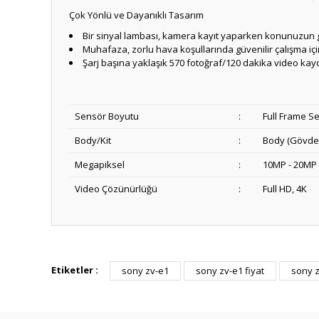
Çok Yönlü ve Dayanıklı Tasarım
Bir sinyal lambası, kamera kayıt yaparken konunuzun gö
Muhafaza, zorlu hava koşullarında güvenilir çalışma içi
Şarj başına yaklaşık 570 fotoğraf/120 dakika video kaydı 
Sensör Boyutu
:
Full Frame S
Body/Kit
:
Body (Gövde
Megapiksel
:
10MP - 20MP
Video Çözünürlüğü
:
Full HD, 4K
Etiketler :
sony zv-e1
sony zv-e1 fiyat
sony 