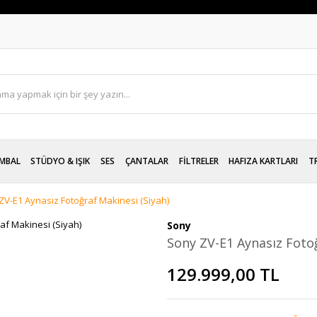
MBAL
STÜDYO & IŞIK
SES
ÇANTALAR
FİLTRELER
HAFIZA KARTLARI
T
ZV-E1 Aynasız Fotoğraf Makinesi (Siyah)
Sony
Sony ZV-E1 Aynasız Fotoğ
129.999,00 TL