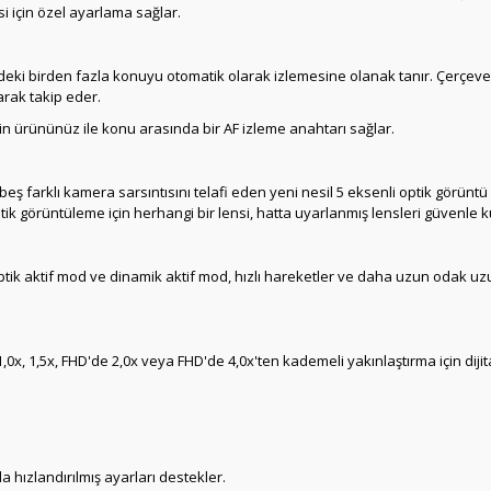
 için özel ayarlama sağlar.
deki birden fazla konuyu otomatik olarak izlemesine olanak tanır.
Çerçeve 
arak takip eder.
çin ürününüz ile konu arasında bir AF izleme anahtarı sağlar.
beş farklı kamera sarsıntısını telafi eden yeni nesil 5 eksenli optik görünt
ik görüntüleme için herhangi bir lensi, hatta uyarlanmış lensleri güvenle k
tik aktif mod ve dinamik aktif mod, hızlı hareketler ve daha uzun odak uzun
,0x, 1,5x, FHD'de 2,0x veya FHD'de 4,0x'ten kademeli yakınlaştırma için dij
da hızlandırılmış ayarları destekler.