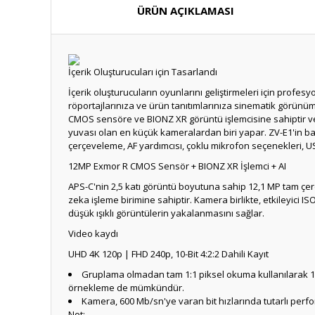
ÜRÜN AÇIKLAMASI
İçerik Oluşturucuları için Tasarlandı
İçerik oluşturucuların oyunlarını geliştirmeleri için prof
röportajlarınıza ve ürün tanıtımlarınıza sinematik görünüm
CMOS sensöre ve BIONZ XR görüntü işlemcisine sahiptir ve
yuvası olan en küçük kameralardan biri yapar.
ZV-E1'in b
çerçeveleme, AF yardımcısı, çoklu mikrofon seçenekleri, U
12MP Exmor R CMOS Sensör + BIONZ XR İşlemci + AI
APS-C'nin 2,5 katı görüntü boyutuna sahip 12,1 MP tam çe
zeka işleme birimine sahiptir.
Kamera birlikte, etkileyici IS
düşük ışıklı görüntülerin yakalanmasını sağlar.
Video kaydı
UHD 4K 120p |
FHD 240p, 10-Bit 4:2:2 Dahili Kayıt
Gruplama olmadan tam 1:1 piksel okuma kullanılarak 1
örnekleme de mümkündür.
Kamera, 600 Mb/sn'ye varan bit hızlarında tutarlı performa
Not: