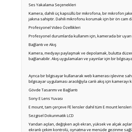
Ses Yakalama Seçenekleri
Kamera, dahili üç kapsüllü bir mikrofona, bir mikrofon jakına
jakına sahiptir.
Dahili mikrofonu korumak için bir ön cam da
Profesyonel Video Özellikleri
Profesyonel durumlarda kullanım için, kamerada bir uyarı s
Bağlantı ve Akış
Kamera, medyayı paylaşmak ve depolamak, bulutta düzenleme
bağlanabilir.
Akış uygulamaları ve yayınlar için bir bilgisa
Ayrıca bir bilgisayar kullanarak web kamerası işlevine sah
bilgisayar uygulaması aracılığıyla canlı akış için kamerayı k
Gövde Tasarımı ve Bağlantı
Sony E Lens Yuvası
E mount, tam çerçeve FE lensler dahil tüm E mount lensleri
Sezgisel Dokunmatik LCD
Yandan açılan, değişken açılı ekran, yüksek ve alçak açıla
ekranlı çekim kontrolü, oynatma ve menüde gezinme sağl