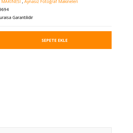
 MAKİNESİ
,
Aynasız Fotoğraf Makineleri
9694
uraisa Garantilidir
SEPETE EKLE