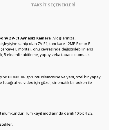
TAKSİT SEÇENEKLERİ
Sony ZV-E1 Aynasız Kamera
, vlog'larınıza,
iç işleyişine sahip olan ZV-E1, tam kare 12MP Exmor R
çerçeve E montajı, onu çevresinde değiştirilebilir lens
ık, 5 eksenli sabitleme, yapay zeka tabanlı otomatik
bir BIONIC XR görüntü işlemcisine ve yeni, özel bir yapay
ve fotoğraf ve video için güzel, sinematik bir bokeh ile
yıt mümkündür.
Tüm kayıt modlarında dahili 10 bit 4:2:2
stekler.