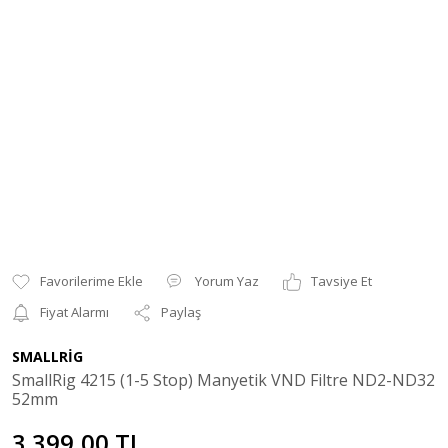
Yorum Yaz
Tavsiye Et
Fiyat Alarmı
Paylaş
SMALLRİG
SmallRig 4215 (1-5 Stop) Manyetik VND Filtre ND2-ND32
52mm
3.399,00 TL