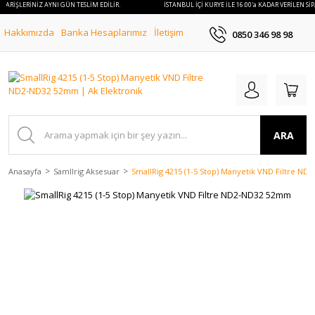
SİPARİŞLERİNİZ AYNI GÜN TESLİM EDİLİR.
İSTANBUL İÇİ KURYE İLE 16:00'a KADAR VERİLEN Sİ
Hakkımızda
Banka Hesaplarımız
İletişim
0850 346 98 98
ARA
Anasayfa
Samllrig Aksesuar
SmallRig 4215 (1-5 Stop) Manyetik VND Filtre N