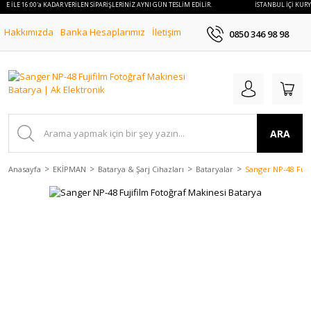
YE İLE 16:00'a KADAR VERİLEN SİPARİŞLERİNİZ AYNI GÜN TESLİM EDİLİR.
İSTANBUL İÇİ KURYE
Hakkımızda
Banka Hesaplarımız
İletişim
0850 346 98 98
ARA
Anasayfa
EKİPMAN
Batarya & Şarj Cihazları
Bataryalar
Sanger NP-48 Fuji