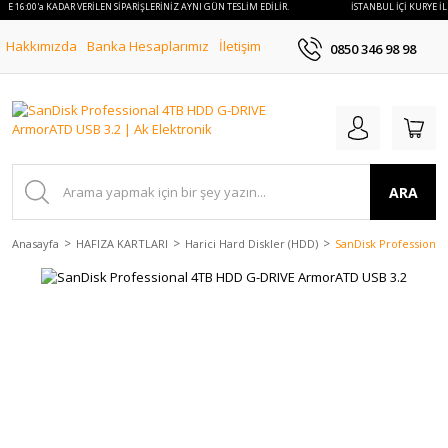
İLE 16:00'a KADAR VERİLEN SİPARİŞLERİNİZ AYNI GÜN TESLİM EDİLİR.
İSTANBUL İÇİ KURYE İL
Hakkımızda
Banka Hesaplarımız
İletişim
0850 346 98 98
ARA
Anasayfa
HAFIZA KARTLARI
Harici Hard Diskler (HDD)
SanDisk Professiona