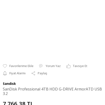
Yorum Yaz
Tavsiye Et
Fiyat Alarmı
Paylaş
Sandisk
SanDisk Professional 4TB HDD G-DRIVE ArmorATD USB
3.2
7.766,38 TL