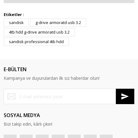
Etiketler :
sandisk
g-drıve armoratd usb 3.2
4tb hdd g-drıve armoratd usb 3.2
sandisk professional 4tb hdd
E-BÜLTEN
Kampanya ve duyurulardan ilk siz haberdar olun!
SOSYAL MEDYA
Bizi takip edin, kârlı çıkın!