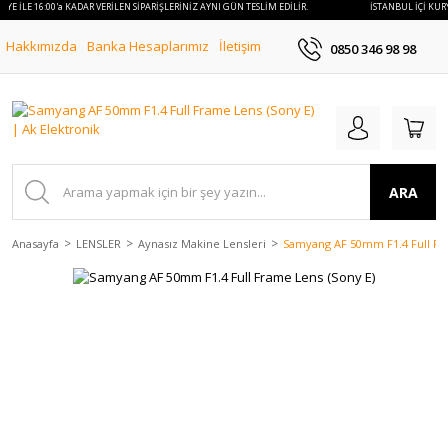
RYE İLE 16:00'a KADAR VERİLEN SİPARİŞLERİNİZ AYNI GÜN TESLİM EDİLİR.
İSTANBUL İÇİ KURY
Hakkımızda
Banka Hesaplarımız
İletişim
0850 346 98 98
ARA
Anasayfa
LENSLER
Aynasız Makine Lensleri
Samyang AF 50mm F1.4 Full Fr