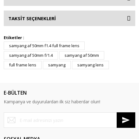
TAKSİT SEÇENEKLERİ
Etiketler :
samyang af 50mm f1.4 full frame lens
samyang af 50mm f/1.4
samyang af 50mm
full frame lens
samyang
samyang lens
E-BÜLTEN
Kampanya ve duyurulardan ilk siz haberdar olun!