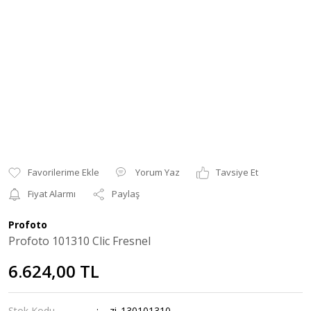
Yorum Yaz
Tavsiye Et
Fiyat Alarmı
Paylaş
Profoto
Profoto 101310 Clic Fresnel
6.624,00 TL
Stok Kodu
zi_130101310