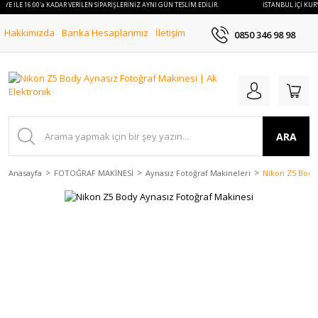
RYE İLE 16:00'a KADAR VERİLEN SİPARİŞLERİNİZ AYNI GÜN TESLİM EDİLİR.
İSTANBUL İÇİ KURY
Hakkımızda
Banka Hesaplarımız
İletişim
0850 346 98 98
ARA
Anasayfa
FOTOĞRAF MAKİNESİ
Aynasız Fotoğraf Makineleri
Nikon Z5 Body