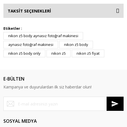
TAKSİT SEÇENEKLERİ
Etiketler :
nikon z5 body aynasız fotoğraf makinesi
aynasız fotoğraf makinesi
nikon z5 body
nikon z5 body only
nikon z5
nikon z5 fiyat
E-BÜLTEN
Kampanya ve duyurulardan ilk siz haberdar olun!
SOSYAL MEDYA