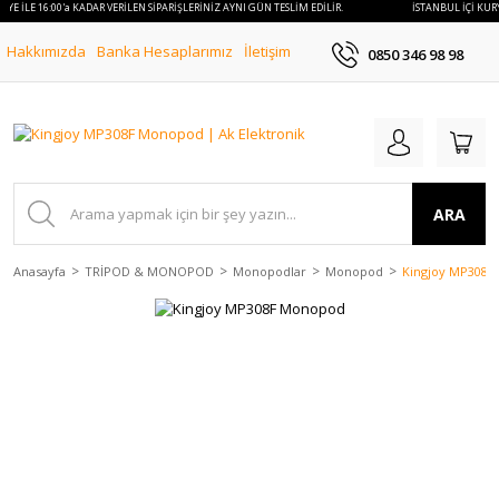
RYE İLE 16:00'a KADAR VERİLEN SİPARİŞLERİNİZ AYNI GÜN TESLİM EDİLİR.
İSTANBUL İÇİ KURY
Hakkımızda
Banka Hesaplarımız
İletişim
0850 346 98 98
ARA
Anasayfa
TRİPOD & MONOPOD
Monopodlar
Monopod
Kingjoy MP308