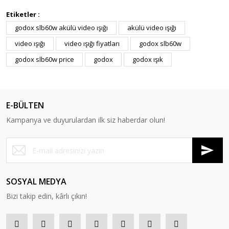
Etiketler :
godox slb60w akülü video ışığı
akülü video ışığı
video ışığı
video ışığı fiyatları
godox slb60w
godox slb60w price
godox
godox ışık
E-BÜLTEN
Kampanya ve duyurulardan ilk siz haberdar olun!
SOSYAL MEDYA
Bizi takip edin, kârlı çıkın!