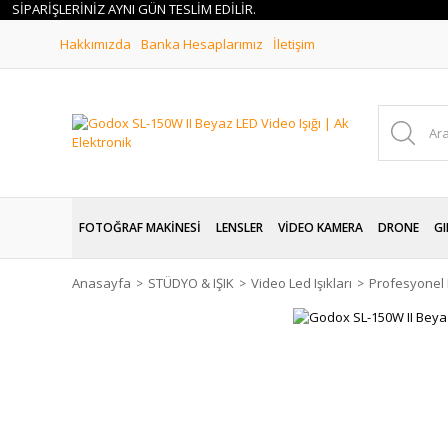
İPARİŞLERİNİZ AYNI GÜN TESLİM EDİLİR.
Hakkımızda
Banka Hesaplarımız
İletişim
FOTOĞRAF MAKİNESİ
LENSLER
VİDEO KAMERA
DRONE
GI
Anasayfa
STÜDYO & IŞIK
Video Led Işıkları
Profesyonel L