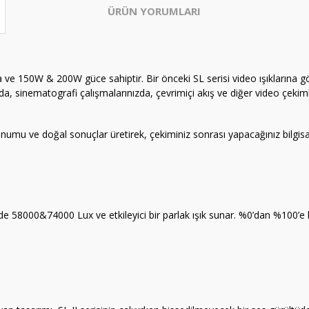
ÜRÜN YORUMLARI
na ve 150W & 200W güce sahiptir. Bir önceki SL serisi video ışıklarına
rda, sinematografi çalışmalarınızda, çevrimiçi akış ve diğer video çekimle
numu ve doğal sonuçlar üretirek, çekiminiz sonrası yapacağınız bilgis
de 58000&74000 Lux ve etkileyici bir parlak ışık sunar. %0’dan %100’e 