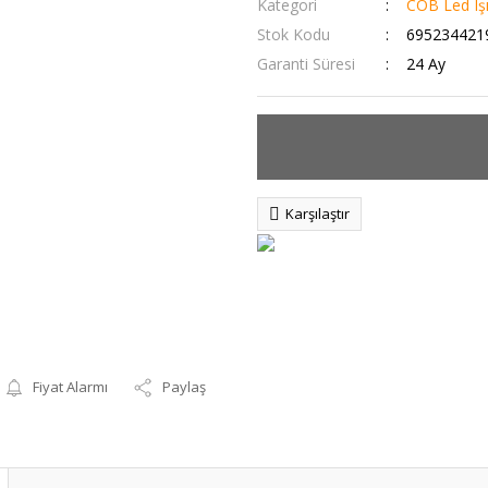
Kategori
COB Led Işı
Stok Kodu
695234421
Garanti Süresi
24 Ay
Karşılaştır
Fiyat Alarmı
Paylaş