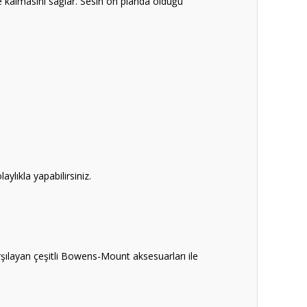
de kalmasını sağlar. Sesin ön planda olduğu
lıkla yapabilirsiniz.
rşılayan çeşitli Bowens-Mount aksesuarları ile