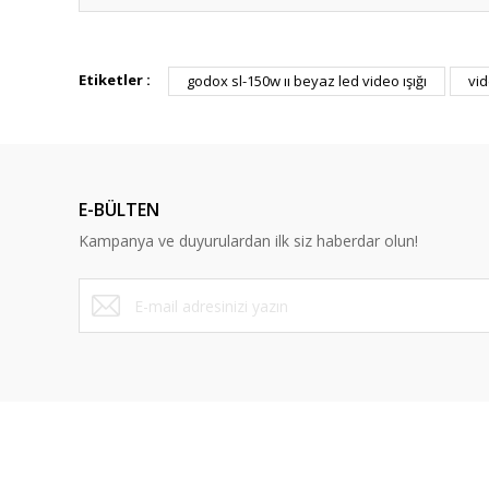
Etiketler :
godox sl-150w ıı beyaz led video ışığı
vid
E-BÜLTEN
Kampanya ve duyurulardan ilk siz haberdar olun!