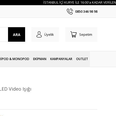
İSTANBUL İÇİ KURYE İLE 16:00'a KADAR VERİLEN Sİ
0850 346 98 98
ARA
Üyelik
Sepetim
RİPOD & MONOPOD
EKİPMAN
KAMPANYALAR
OUTLET
ED Video Işığı