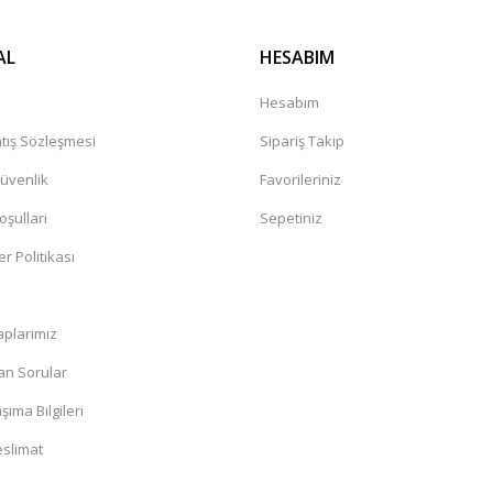
AL
HESABIM
Hesabım
tış Sözleşmesi
Sipariş Takip
Güvenlik
Favorileriniz
oşullari
Sepetiniz
er Politikası
a
plarımız
an Sorular
şıma Bilgileri
eslimat