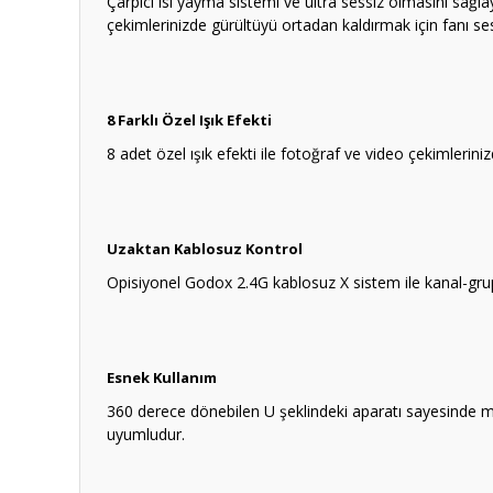
Çarpıcı ısı yayma sistemi ve ultra sessiz olmasını sağla
çekimlerinizde gürültüyü ortadan kaldırmak için fanı s
8 Farklı Özel Işık Efekti
8 adet özel ışık efekti ile fotoğraf ve video çekimlerin
Uzaktan Kablosuz Kontrol
Opisiyonel Godox 2.4G kablosuz X sistem ile kanal-grup
Esnek Kullanım
360 derece dönebilen U şeklindeki aparatı sayesinde mük
uyumludur.