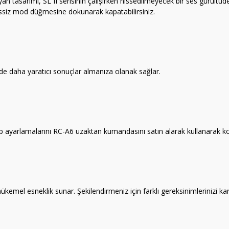
yan tasarımı, SL II serisinin çalışırken hissedilmeyecek bir ses gürültü
essiz mod düğmesine dokunarak kapatabilirsiniz.
izde daha yaratıcı sonuçlar almanıza olanak sağlar.
 ayarlamalarını RC-A6 uzaktan kumandasını satın alarak kullanarak kolay
emel esneklik sunar. Şekilendirmeniz için farklı gereksinimlerinizi ka