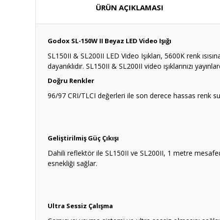
ÜRÜN AÇIKLAMASI
Godox SL-150W II Beyaz LED Video Işığı
SL150II & SL200II LED Video Işıkları, 5600K renk ısısı
dayanıklıdır. SL150II & SL200II video ışıklarınızı yayınla
Doğru Renkler
96/97 CRI/TLCI değerleri ile son derece hassas renk su
Geliştirilmiş Güç Çıkışı
Dahili reflektör ile SL150II ve SL200II, 1 metre mesafe
esnekliği sağlar.
Ultra Sessiz Çalışma