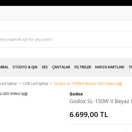
MBAL
STÜDYO & IŞIK
SES
ÇANTALAR
FİLTRELER
HAFIZA KARTLARI
T
ed Işıklar
COB Led Işıklar
Godox SL-150W II Beyaz LED Video Işığı
Godox
Godox SL-150W II Beyaz L
6.699,00 TL