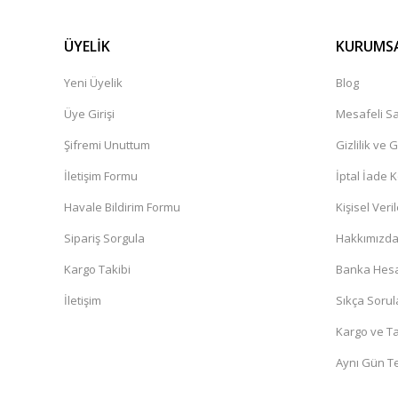
ÜYELİK
KURUMS
Yeni Üyelik
Blog
Üye Girişi
Mesafeli Sa
Şifremi Unuttum
Gizlilik ve 
İletişim Formu
İptal İade K
Havale Bildirim Formu
Kişisel Veril
Sipariş Sorgula
Hakkımızd
Kargo Takibi
Banka Hesa
İletişim
Sıkça Sorul
Kargo ve Ta
Aynı Gün T