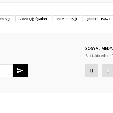
eo ışığı
video ışığı fiyatları
led video ışığı
godox sl-150w ıı
Bu ürüne ilk yorumu siz yapın!
Yorum Yaz
SOSYAL MEDY
Bizi takip edin, kâr