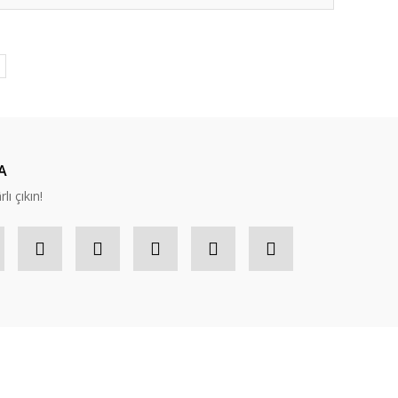
A
lı çıkın!