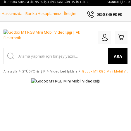
YE İLE 16:00'a KADAR VERİLEN SİPARİŞLERİNİZ AYNI GÜN TESLİM EDİLİR.
İSTANBUL İÇİ KURYE
Hakkımızda
Banka Hesaplarımız
İletişim
0850 346 98 98
ARA
Anasayfa
STÜDYO & IŞIK
Video Led Işıkları
Godox M1 RGB Mini Mobil Video