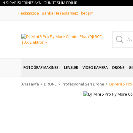
İPARİŞLERİNİZ AYNI GÜN TESLİM EDİLİR.
Hakkımızda
Banka Hesaplarımız
İletişim
FOTOĞRAF MAKİNESİ
LENSLER
VİDEO KAMERA
DRONE
GI
Anasayfa
DRONE
Profesyonel Seri Drone
DJI Mini 5 Pr