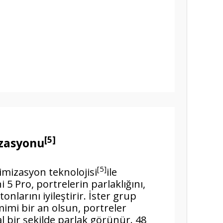
[5]
zasyonu
[5]
imizasyon teknolojisi
ile
 5 Pro, portrelerin parlaklığını,
tonlarını iyileştirir. İster grup
mimi bir an olsun, portreler
l bir şekilde parlak görünür. 48