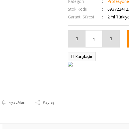
Kategori
Profesyone
Stok Kodu
693722412
Garanti Süresi
2 Yıl Türkiy
Karşılaştır
Fiyat Alarmı
Paylaş