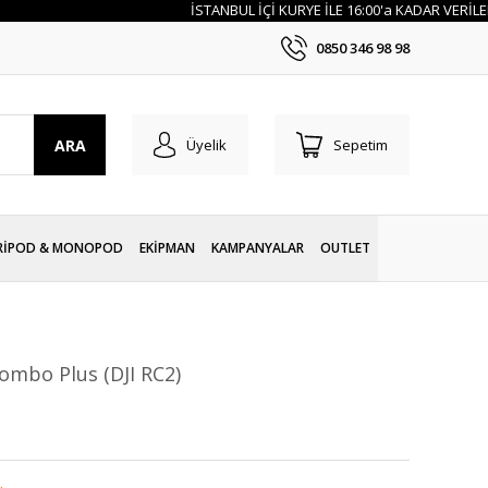
İSTANBUL İÇİ KURYE İLE 16:00'a KADAR VERİLEN SİP
0850 346 98 98
ARA
Üyelik
Sepetim
RİPOD & MONOPOD
EKİPMAN
KAMPANYALAR
OUTLET
Combo Plus (DJI RC2)