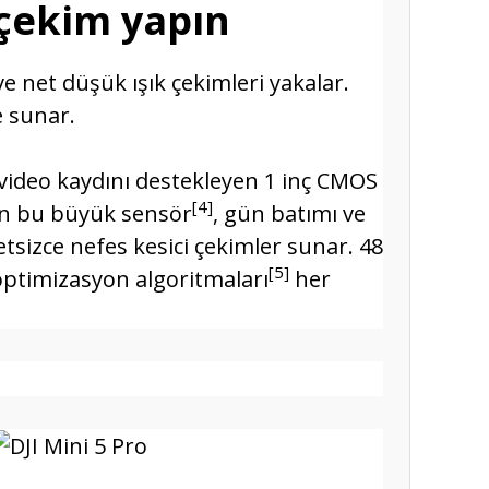
 çekim yapın
ve net düşük ışık çekimleri yakalar.
 sunar.
R video kaydını destekleyen 1 inç CMOS
[4]
ilen bu büyük sensör
, gün batımı ve
tsizce nefes kesici çekimler sunar. 48
[5]
optimizasyon algoritmaları
her