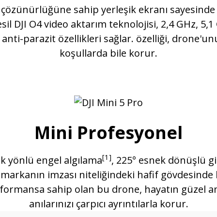
çözünürlüğüne sahip yerleşik ekranı sayesind
l DJI O4 video aktarım teknolojisi, 2,4 GHz, 5,1
anti-parazit özellikleri sağlar. özelliği, drone'u
koşullarda bile korur.
Mini Profesyonel
[1]
ok yönlü engel algılama
, 225° esnek dönüşlü gi
 markanın imzası niteliğindeki hafif gövdesinde b
formansa sahip olan bu drone, hayatın güzel anl
anılarınızı çarpıcı ayrıntılarla korur.