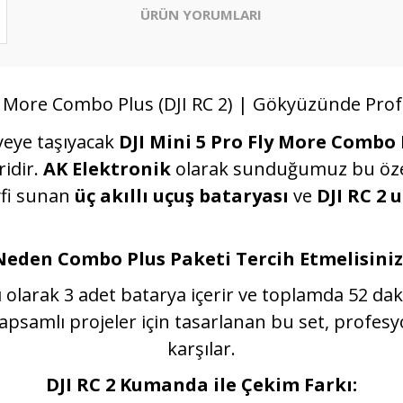
ÜRÜN YORUMLARI
ly More Combo Plus (DJI RC 2) | Gökyüzünde Pr
iyeye taşıyacak
DJI Mini 5 Pro Fly More Combo P
ridir.
AK Elektronik
olarak sunduğumuz bu özel 
yfi sunan
üç akıllı uçuş bataryası
ve
DJI RC 2
Neden Combo Plus Paketi Tercih Etmelisiniz
 olarak 3 adet batarya içerir ve toplamda 52 dak
kapsamlı projeler için tasarlanan bu set, profesy
karşılar.
DJI RC 2 Kumanda ile Çekim Farkı: