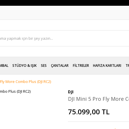
MBAL
STÜDYO & IŞIK
SES
ÇANTALAR
FİLTRELER
HAFIZA KARTLARI
T
o Fly More Combo Plus (DJI RC2)
DJI
DJI Mini 5 Pro Fly More 
75.099,00 TL