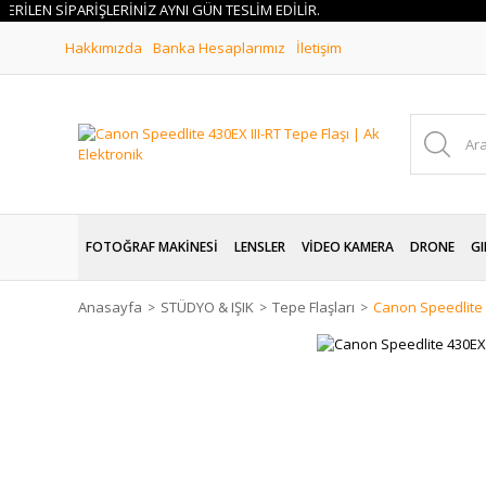
İLEN SİPARİŞLERİNİZ AYNI GÜN TESLİM EDİLİR.
Hakkımızda
Banka Hesaplarımız
İletişim
FOTOĞRAF MAKİNESİ
LENSLER
VİDEO KAMERA
DRONE
GI
Anasayfa
STÜDYO & IŞIK
Tepe Flaşları
Canon Speedlite 4