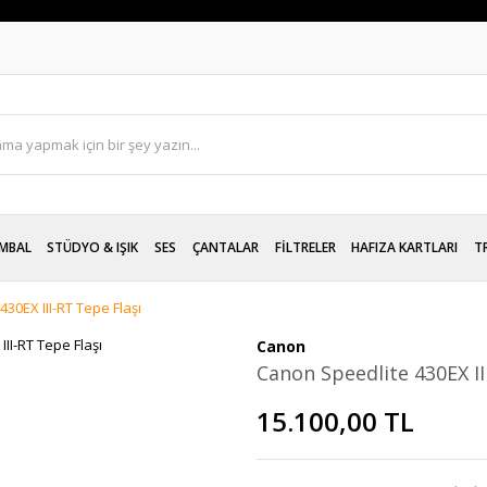
MBAL
STÜDYO & IŞIK
SES
ÇANTALAR
FİLTRELER
HAFIZA KARTLARI
T
30EX III-RT Tepe Flaşı
Canon
Canon Speedlite 430EX II
15.100,00 TL