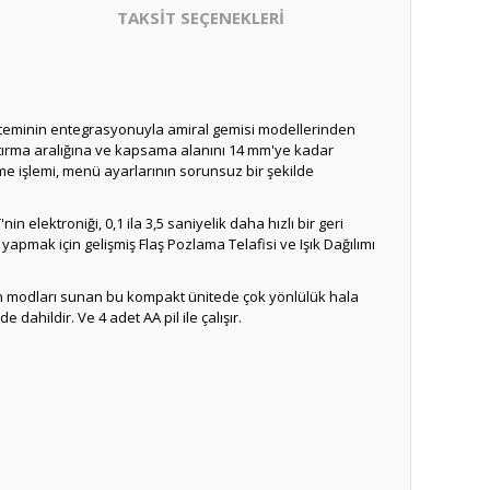
TAKSİT SEÇENEKLERİ
isteminin entegrasyonuyla amiral gemisi modellerinden
ştırma aralığına ve kapsama alanını 14 mm'ye kadar
rme işlemi, menü ayarlarının sorunsuz bir şekilde
'nin elektroniği, 0,1 ila 3,5 saniyelik daha hızlı bir geri
 yapmak için gelişmiş Flaş Pozlama Telafisi ve Işık Dağılımı
asyon modları sunan bu kompakt ünitede çok yönlülük hala
 de dahildir.
Ve 4 adet AA pil ile çalışır.