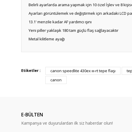
Belirli ayarlarda arama yapmak için 10 özel İşlev ve 8 kişis
Ayarları görüntülemek ve değiştirmek için arkadaki LCD p
13.1' menzile kadar AF yardımcı ışını
Yeni piller yaklaşık 180 tam güçlü flaş sağlayacaktır
Metal kilitleme ayağı
Etiketler :
canon speedlite 430ex ııı-rt tepe flaşı
tep
canon
E-BÜLTEN
Kampanya ve duyurulardan ilk siz haberdar olun!