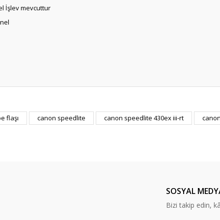
el İşlev mevcuttur
anel
e flaşı
canon speedlite
canon speedlite 430ex iii-rt
canon
Bu ürüne ilk yorumu siz yapın!
Yorum Yaz
SOSYAL MEDY
Bizi takip edin, kâr