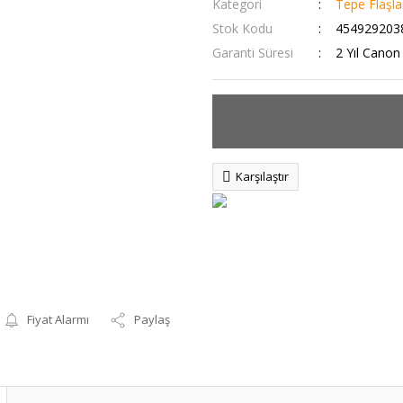
Kategori
Tepe Flaşla
Stok Kodu
454929203
Garanti Süresi
2 Yıl Canon 
Karşılaştır
Fiyat Alarmı
Paylaş