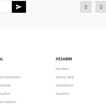
AL
HESABIM
Hesabım
tış Sözleşmesi
Sipariş Takip
Güvenlik
Favorileriniz
oşullari
Sepetiniz
er Politikası