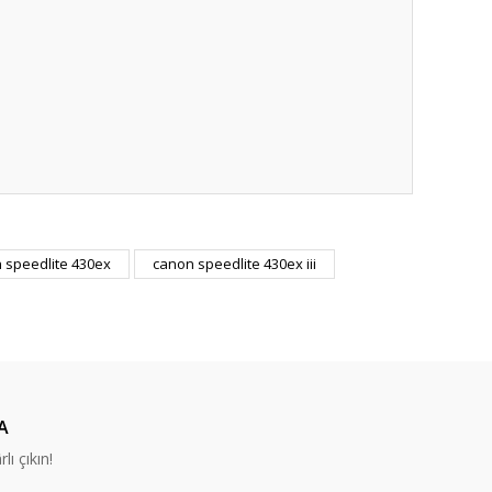
 speedlite 430ex
canon speedlite 430ex iii
A
lı çıkın!