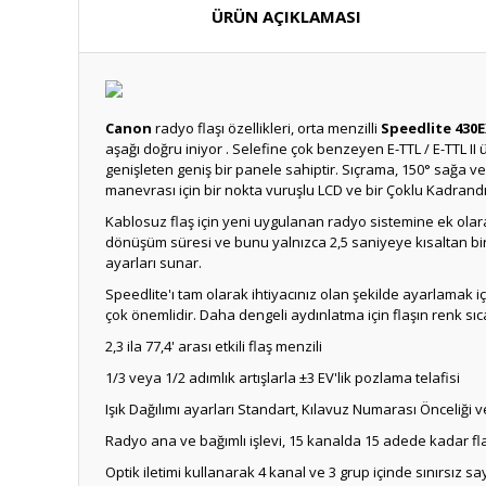
ÜRÜN AÇIKLAMASI
Canon
radyo flaşı özellikleri, orta menzilli
Speedlite 430E
aşağı doğru iniyor .
Selefine çok benzeyen E-TTL / E-TTL II
genişleten geniş bir panele sahiptir.
Sıçrama, 150° sağa ve 
manevrası için bir nokta vuruşlu LCD ve bir Çoklu Kadrandı
Kablosuz flaş için yeni uygulanan radyo sistemine ek olarak
dönüşüm süresi ve bunu yalnızca 2,5 saniyeye kısaltan bir H
ayarları sunar.
Speedlite'ı tam olarak ihtiyacınız olan şekilde ayarlamak i
çok önemlidir.
Daha dengeli aydınlatma için flaşın renk sıca
2,3 ila 77,4' arası etkili flaş menzili
1/3 veya 1/2 adımlık artışlarla ±3 EV'lik pozlama telafisi
Işık Dağılımı ayarları Standart, Kılavuz Numarası Önceliği v
Radyo ana ve bağımlı işlevi, 15 kanalda 15 adede kadar flaş
Optik iletimi kullanarak 4 kanal ve 3 grup içinde sınırsız say