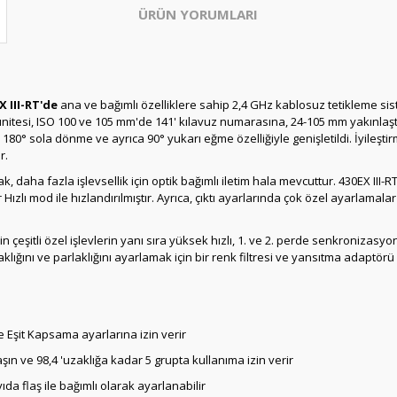
ÜRÜN YORUMLARI
X III-RT'de
ana ve bağımlı özelliklere sahip 2,4 GHz kablosuz tetikleme s
 ünitesi, ISO 100 ve 105 mm'de 141' kılavuz numarasına, 24-105 mm yakınla
180° sola dönme ve ayrıca 90° yukarı eğme özelliğiyle genişletildi.
İyileşti
r.
, daha fazla işlevsellik için optik bağımlı iletim hala mevcuttur.
430EX III-RT
ızlı mod ile hızlandırılmıştır.
Ayrıca, çıktı ayarlarında çok özel ayarlamalar
çin çeşitli özel işlevlerin yanı sıra yüksek hızlı, 1. ve 2. perde senkroniz
klığını ve parlaklığını ayarlamak için bir renk filtresi ve yansıtma adaptörü
e Eşit Kapsama ayarlarına izin verir
ın ve 98,4 'uzaklığa kadar 5 grupta kullanıma izin verir
ıda flaş ile bağımlı olarak ayarlanabilir