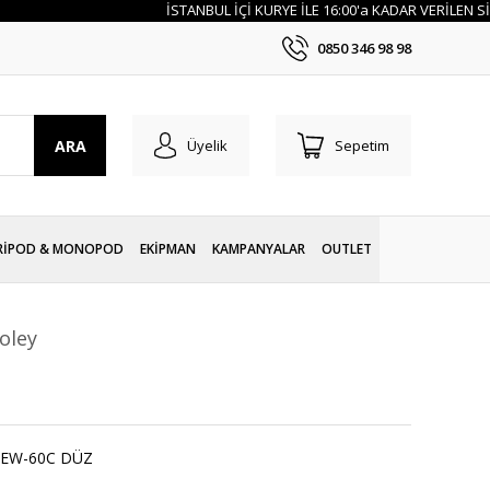
İSTANBUL İÇİ KURYE İLE 16:00'a KADAR VERİLEN SİPA
0850 346 98 98
ARA
Üyelik
Sepetim
RİPOD & MONOPOD
EKİPMAN
KAMPANYALAR
OUTLET
oley
 EW-60C DÜZ