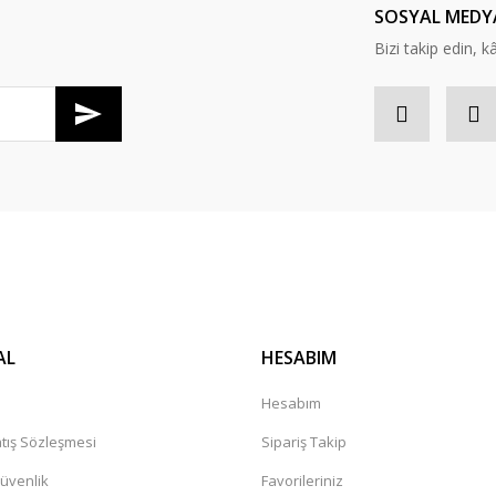
SOSYAL MEDY
Bizi takip edin, kâr
AL
HESABIM
Hesabım
tış Sözleşmesi
Sipariş Takip
Güvenlik
Favorileriniz