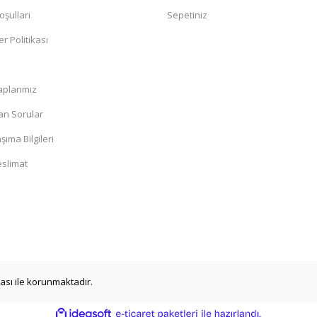
oşullari
Sepetiniz
er Politikası
a
plarımız
an Sorular
şıma Bilgileri
eslimat
ikası ile korunmaktadır.
ile
ideasoft
e-