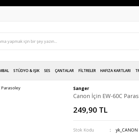
MBAL
STÜDYO & IŞIK
SES
ÇANTALAR
FİLTRELER
HAFIZA KARTLARI
T
Sanger
Canon İçin EW-60C Paras
249,90 TL
Stok Kodu
yk_CANON