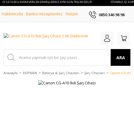
RYE İLE 16:00'a KADAR VERİLEN SİPARİŞLERİNİZ AYNI GÜN TESLİM EDİLİR.
İSTANBUL İÇİ KURY
Hakkımızda
Banka Hesaplarımız
İletişim
0850 346 98 98
ARA
Anasayfa
EKİPMAN
Batarya & Şarj Cihazları
Şarj Cihazları
Canon CG-A10 İk