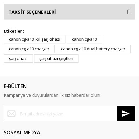
TAKSİT SEÇENEKLERİ
Etiketler :
canon cg-a10 ikili şarj cihazı
canon cg-a10
canon cg-a10 charger
canon cg-a10 dual battery charger
şarj cihazı
şarj cihazı çeşitleri
E-BÜLTEN
Kampanya ve duyurulardan ilk siz haberdar olun!
SOSYAL MEDYA