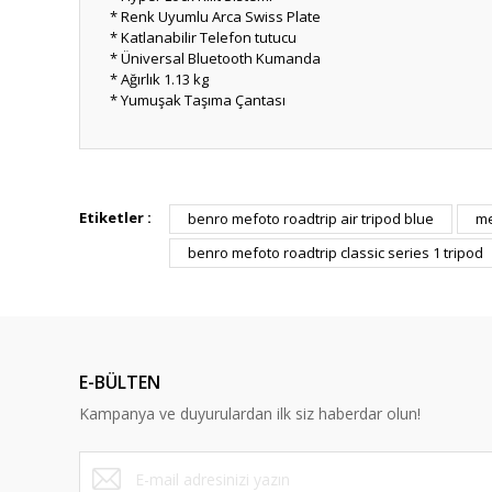
* Renk Uyumlu Arca Swiss Plate
* Katlanabilir Telefon tutucu
* Üniversal Bluetooth Kumanda
* Ağırlık 1.13 kg
* Yumuşak Taşıma Çantası
Etiketler :
benro mefoto roadtrip air tripod blue
me
benro mefoto roadtrip classic series 1 tripod
E-BÜLTEN
Kampanya ve duyurulardan ilk siz haberdar olun!