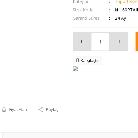
Kategori
Tripod Kitle
Stok Kodu
ki_160RTA
Garanti Süresi
24 Ay
Karşılaştır
Fiyat Alarmı
Paylaş