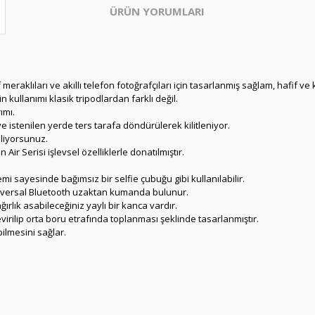
ÜRÜN YORUMLARI
raklıları ve akıllı telefon fotoğrafçıları için tasarlanmış sağlam, hafif ve
 kullanımı klasik tripodlardan farklı değil.
ımı.
e istenilen yerde ters tarafa döndürülerek kilitleniyor.
iliyorsunuz.
ir Serisi işlevsel özelliklerle donatılmıştır.
 sayesinde bağımsız bir selfie çubuğu gibi kullanılabilir.
n üniversal Bluetooth uzaktan kumanda bulunur.
ğırlık asabileceğiniz yaylı bir kanca vardır.
virilip orta boru etrafında toplanması şeklinde tasarlanmıştır.
ilmesini sağlar.