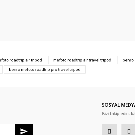
foto roadtrip air tripod
mefoto roadtrip air travel tripod
benro
Bu ürüne ilk yorumu siz yapın!
benro mefoto roadtrip pro travel tripod
Yorum Yaz
SOSYAL MEDY
Bizi takip edin, kâr