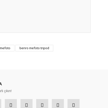
 mefoto
benro mefoto tripod
A
lı çıkın!