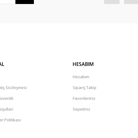
AL
HESABIM
Hesabım
tış Sözleşmesi
Sipariş Takip
Güvenlik
Favorileriniz
oşullari
Sepetiniz
er Politikası
a