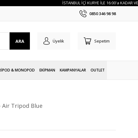
İSTANBUL İÇİ KURYE İLE 16:00'a KADAR VERİL
0850 346 98 98
ARA
Üyelik
Sepetim
RİPOD & MONOPOD
EKİPMAN
KAMPANYALAR
OUTLET
Air Tripod Blue