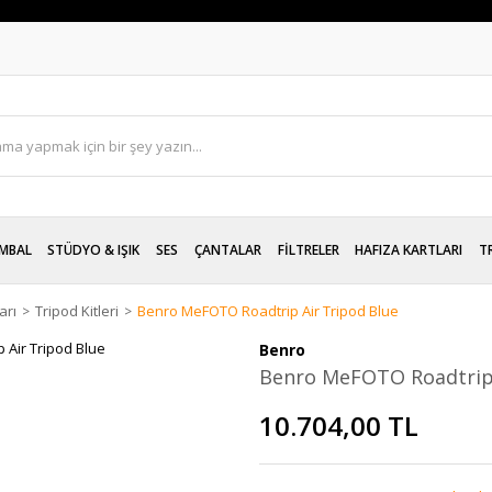
MBAL
STÜDYO & IŞIK
SES
ÇANTALAR
FİLTRELER
HAFIZA KARTLARI
T
arı
Tripod Kitleri
Benro MeFOTO Roadtrip Air Tripod Blue
Benro
Benro MeFOTO Roadtrip 
10.704,00 TL