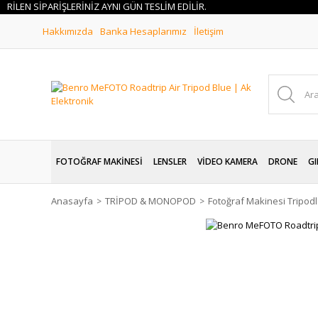
İLEN SİPARİŞLERİNİZ AYNI GÜN TESLİM EDİLİR.
Hakkımızda
Banka Hesaplarımız
İletişim
FOTOĞRAF MAKİNESİ
LENSLER
VİDEO KAMERA
DRONE
GI
Anasayfa
TRİPOD & MONOPOD
Fotoğraf Makinesi Tripodl