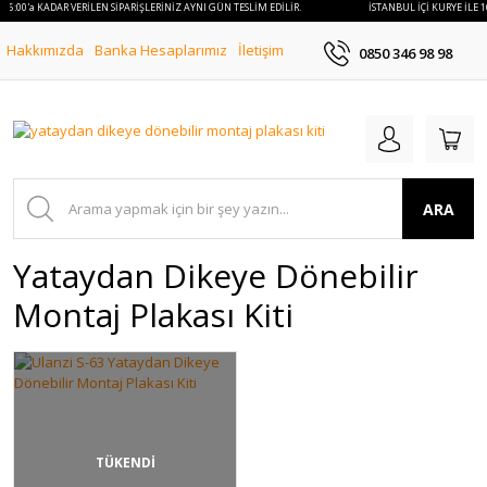
 16:00'a KADAR VERİLEN SİPARİŞLERİNİZ AYNI GÜN TESLİM EDİLİR.
İSTANBUL İÇİ KURYE İLE 1
Hakkımızda
Banka Hesaplarımız
İletişim
0850 346 98 98
ARA
Yataydan Dikeye Dönebilir
Montaj Plakası Kiti
TÜKENDİ