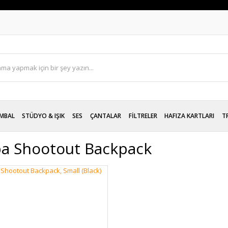
İS
MBAL
STÜDYO & IŞIK
SES
ÇANTALAR
FİLTRELER
HAFIZA KARTLARI
T
a Shootout Backpack