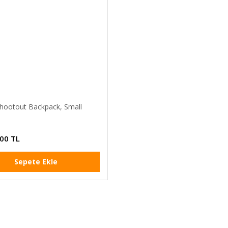
hootout Backpack, Small
,00 TL
Sepete Ekle