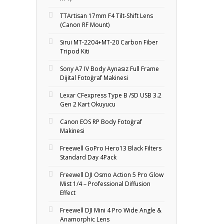
TTArtisan 17mm F4 Tilt-Shift Lens
(Canon RF Mount)
Sirui MT-2204+MT‑20 Carbon Fiber
Tripod Kiti
Sony A7 IV Body Aynasız Full Frame
Dijital Fotoğraf Makinesi
Lexar CFexpress Type B /SD USB 3.2
Gen 2 Kart Okuyucu
Canon EOS RP Body Fotoğraf
Makinesi
Freewell GoPro Hero13 Black Filters
Standard Day 4Pack
Freewell DJI Osmo Action 5 Pro Glow
Mist 1/4 – Professional Diffusion
Effect
Freewell DJI Mini 4 Pro Wide Angle &
Anamorphic Lens