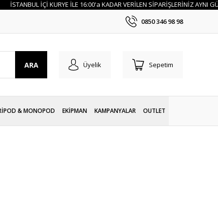
TANBUL İÇİ KURYE İLE 16:00'a KADAR VERİLEN SİPARİŞLERİNİZ AYNI GÜN TES
0850 346 98 98
ARA
Üyelik
Sepetim
RİPOD & MONOPOD
EKİPMAN
KAMPANYALAR
OUTLET