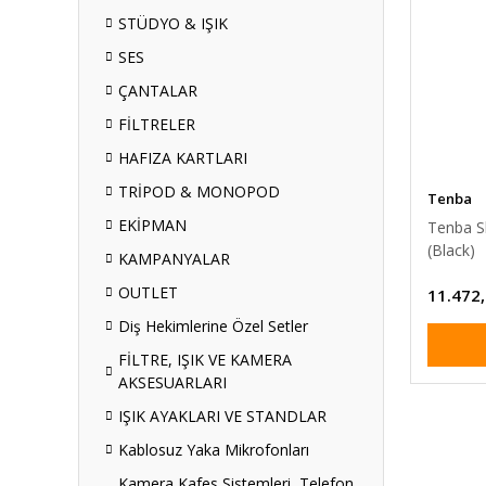
STÜDYO & IŞIK
SES
ÇANTALAR
FİLTRELER
HAFIZA KARTLARI
TRİPOD & MONOPOD
Tenba
EKİPMAN
Tenba S
(Black)
KAMPANYALAR
OUTLET
11.472
Diş Hekimlerine Özel Setler
FİLTRE, IŞIK VE KAMERA
AKSESUARLARI
IŞIK AYAKLARI VE STANDLAR
Kablosuz Yaka Mikrofonları
Kamera Kafes Sistemleri, Telefon