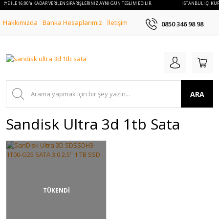
URYE İLE 16:00'a KADAR VERİLEN SİPARİŞLERİNİZ AYNI GÜN TESLİM EDİLİR.
İSTANBUL İÇİ KUR
Hakkımızda
Banka Hesaplarımız
İletişim
0850 346 98 98
ARA
Sandisk Ultra 3d 1tb Sata
TÜKENDİ