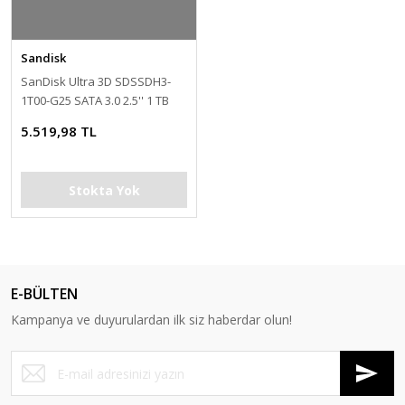
Sandisk
SanDisk Ultra 3D SDSSDH3-
1T00-G25 SATA 3.0 2.5'' 1 TB
SSD
5.519,98 TL
Stokta Yok
E-BÜLTEN
Kampanya ve duyurulardan ilk siz haberdar olun!