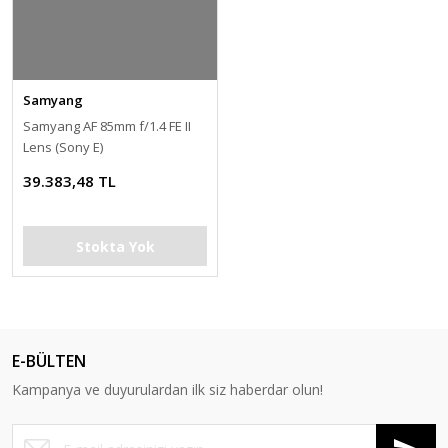
Samyang
Samyang AF 85mm f/1.4 FE II
Lens (Sony E)
39.383,48 TL
Stokta Yok
E-BÜLTEN
Kampanya ve duyurulardan ilk siz haberdar olun!