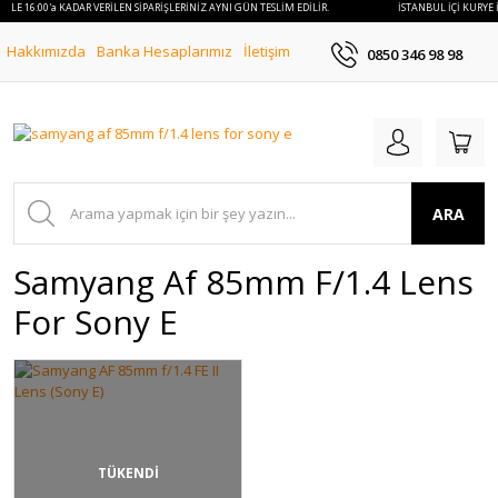
 İLE 16:00'a KADAR VERİLEN SİPARİŞLERİNİZ AYNI GÜN TESLİM EDİLİR.
İSTANBUL İÇİ KURYE İ
Hakkımızda
Banka Hesaplarımız
İletişim
0850 346 98 98
ARA
Samyang Af 85mm F/1.4 Lens
For Sony E
TÜKENDİ