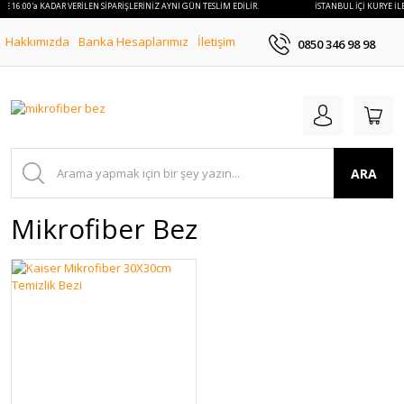
LE 16:00'a KADAR VERİLEN SİPARİŞLERİNİZ AYNI GÜN TESLİM EDİLİR.
İSTANBUL İÇİ KURYE İLE
Hakkımızda
Banka Hesaplarımız
İletişim
0850 346 98 98
ARA
Mikrofiber Bez