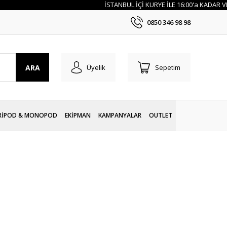
İSTANBUL İÇİ KURYE İLE 16:00'a KADAR VERİLE
0850 346 98 98
ARA
Üyelik
Sepetim
RİPOD & MONOPOD
EKİPMAN
KAMPANYALAR
OUTLET