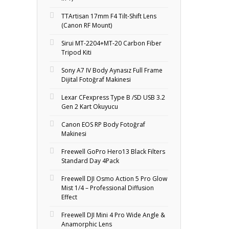
TTArtisan 17mm F4 Tilt-Shift Lens
(Canon RF Mount)
Sirui MT-2204+MT‑20 Carbon Fiber
Tripod Kiti
Sony A7 IV Body Aynasız Full Frame
Dijital Fotoğraf Makinesi
Lexar CFexpress Type B /SD USB 3.2
Gen 2 Kart Okuyucu
Canon EOS RP Body Fotoğraf
Makinesi
Freewell GoPro Hero13 Black Filters
Standard Day 4Pack
Freewell DJI Osmo Action 5 Pro Glow
Mist 1/4 – Professional Diffusion
Effect
Freewell DJI Mini 4 Pro Wide Angle &
Anamorphic Lens