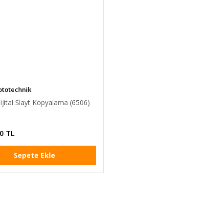
ototechnik
ijital Slayt Kopyalama (6506)
0 TL
Sepete Ekle