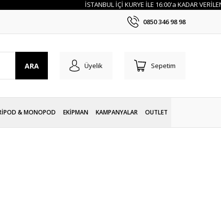
İSTANBUL İÇİ KURYE İLE 16:00'a KADAR VERİLEN SİP
0850 346 98 98
ARA
Üyelik
Sepetim
RİPOD & MONOPOD
EKİPMAN
KAMPANYALAR
OUTLET