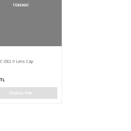
TÜKENDİ
C-E82 II Lens Cap
 TL
Stokta Yok