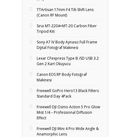
TTArtisan 17mm F4 Tilt-Shift Lens
(Canon RF Mount)
Sirui MT-2204+MT‑20 Carbon Fiber
Tripod Kiti
Sony A7 IV Body Aynasız Full Frame
Dijital Fotoğraf Makinesi
Lexar CFexpress Type B /SD USB 3.2
Gen 2 Kart Okuyucu
Canon EOS RP Body Fotoğraf
Makinesi
Freewell GoPro Hero13 Black Filters
Standard Day 4Pack
Freewell DJI Osmo Action 5 Pro Glow
Mist 1/4 – Professional Diffusion
Effect
Freewell DJI Mini 4 Pro Wide Angle &
Anamorphic Lens