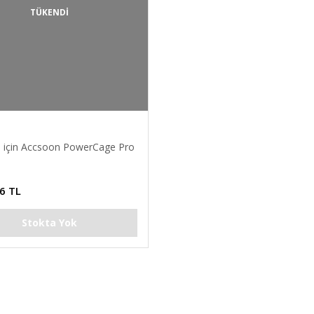
TÜKENDİ
o için Accsoon PowerCage Pro
6 TL
Stokta Yok