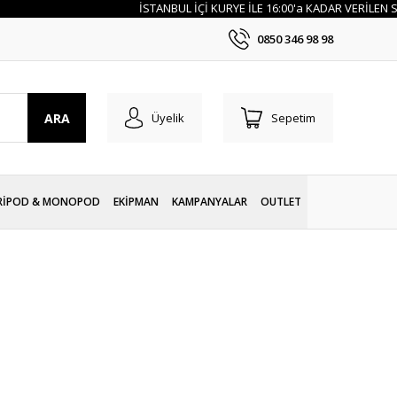
İSTANBUL İÇİ KURYE İLE 16:00'a KADAR VERİLEN SİPARİ
0850 346 98 98
ARA
Üyelik
Sepetim
RİPOD & MONOPOD
EKİPMAN
KAMPANYALAR
OUTLET