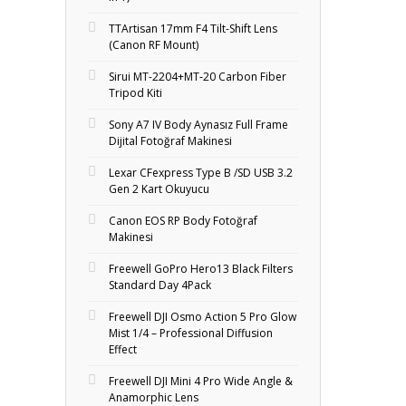
TTArtisan 17mm F4 Tilt-Shift Lens
(Canon RF Mount)
Sirui MT-2204+MT‑20 Carbon Fiber
Tripod Kiti
Sony A7 IV Body Aynasız Full Frame
Dijital Fotoğraf Makinesi
Lexar CFexpress Type B /SD USB 3.2
Gen 2 Kart Okuyucu
Canon EOS RP Body Fotoğraf
Makinesi
Freewell GoPro Hero13 Black Filters
Standard Day 4Pack
Freewell DJI Osmo Action 5 Pro Glow
Mist 1/4 – Professional Diffusion
Effect
Freewell DJI Mini 4 Pro Wide Angle &
Anamorphic Lens