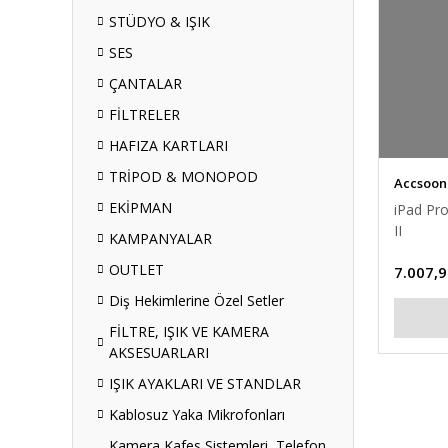
STÜDYO & IŞIK
SES
ÇANTALAR
FİLTRELER
HAFIZA KARTLARI
TRİPOD & MONOPOD
Accsoon
EKİPMAN
iPad Pr
II
KAMPANYALAR
OUTLET
7.007,9
Diş Hekimlerine Özel Setler
FİLTRE, IŞIK VE KAMERA
AKSESUARLARI
IŞIK AYAKLARI VE STANDLAR
Kablosuz Yaka Mikrofonları
Kamera Kafes Sistemleri, Telefon