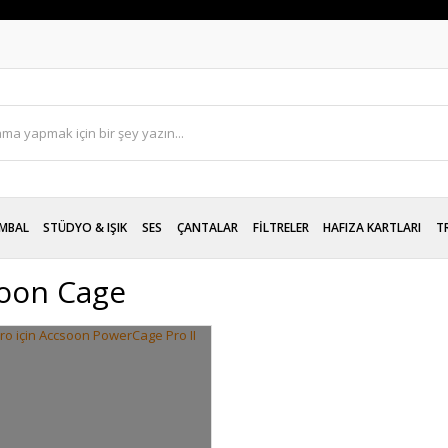
MBAL
STÜDYO & IŞIK
SES
ÇANTALAR
FİLTRELER
HAFIZA KARTLARI
T
oon Cage